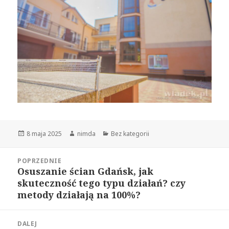
Opublikowano
8 maja 2025
Autor
nimda
Kategorie
Bez kategorii
Nawigacja
POPRZEDNIE
wpisu
Osuszanie ścian Gdańsk, jak
Poprzedni
skuteczność tego typu działań? czy
wpis:
metody działają na 100%?
DALEJ